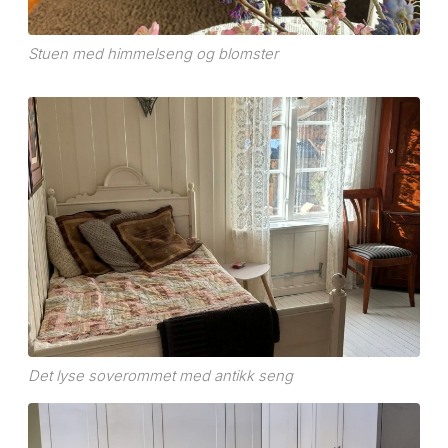
Stuen med himmelseng og blomster
Det lyse soverommet med antikk seng