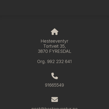
Hesteeventyr
Tortveit 35,
3870 FYRESDAL
Org. 992 232 641
91665549
post@hesteeventyr.no