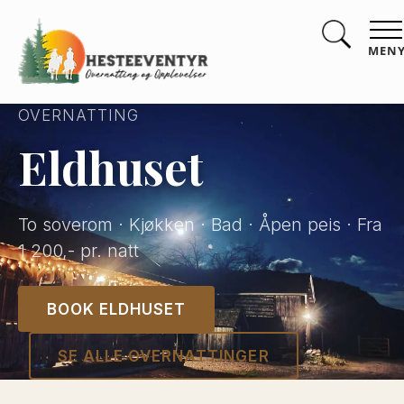
MEN
OVERNATTING
Eldhuset
To soverom · Kjøkken · Bad · Åpen peis · Fra
1 200,- pr. natt
BOOK ELDHUSET
SE ALLE OVERNATTINGER